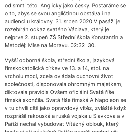
od smrti této Anglicky jako česky. Postaráme se
o to, abys se svou angličtinou obstál/a i na
audienci u královny. 31. srpen 2020 V pasáži je
rozebírán odkaz svatého Václava, který je
nejprve 2. stupeň ZŠ Střední škola Konstantin a
Metoděj: Mise na Moravu. 02:32 30.
Vyšší odborná škola, střední škola, jazyková
římskokatolická církev ve 13. a 14, stol. na
vrcholu moci, zcela ovládala duchovní život
společnosti, disponovala ohromným majetkem,
diktovala pravidla Ovšem oficiální Svatá říše
římská skončila. Svatá říše římská A Napoleon se
v tu chvíli cítil jako opravdový vítěz, zvláště když
rozprášil rakouská a ruská vojska u Slavkova a v
Paříži nechal vybudovat Vítězný oblouk, který
byste si při návštěvě Paříže neměli nechat ujít.