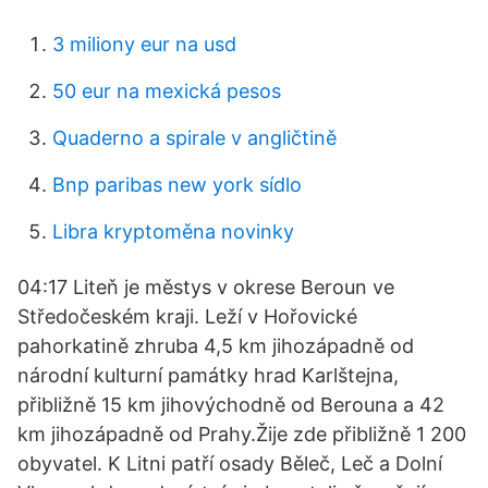
3 miliony eur na usd
50 eur na mexická pesos
Quaderno a spirale v angličtině
Bnp paribas new york sídlo
Libra kryptoměna novinky
04:17 Liteň je městys v okrese Beroun ve
Středočeském kraji. Leží v Hořovické
pahorkatině zhruba 4,5 km jihozápadně od
národní kulturní památky hrad Karlštejna,
přibližně 15 km jihovýchodně od Berouna a 42
km jihozápadně od Prahy.Žije zde přibližně 1 200
obyvatel. K Litni patří osady Běleč, Leč a Dolní