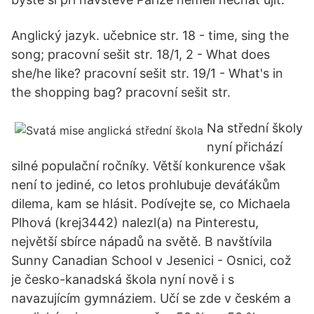
Anglický jazyk. učebnice str. 18 - time, sing the
song; pracovní sešit str. 18/1, 2 - What does
she/he like? pracovní sešit str. 19/1 - What's in
the shopping bag? pracovní sešit str.
Na střední školy
nyní přichází
silné populační ročníky. Větší konkurence však
není to jediné, co letos prohlubuje deváťákům
dilema, kam se hlásit. Podívejte se, co Michaela
Plhová (krej3442) nalezl(a) na Pinterestu,
největší sbírce nápadů na světě. B navštívila
Sunny Canadian School v Jesenici - Osnici, což
je česko-kanadská škola nyní nově i s
navazujícím gymnáziem. Učí se zde v českém a